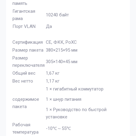
память
Гигантская
10240 байт
рама
Порт VLAN
Да
Сертификация
СЕ, ФКК, РоХС
Размер пакета
380×215×95 мм
Размер
305×140×45 мм
переключателя
Общий вес
1,67 кг
Вес нетто
1,17 кг
1 × гигабитный коммутатор
содержимое
1 × шнур питания
пакета
1 × Руководство по быстрой
установке
Рабочая
-10℃～55℃
температура