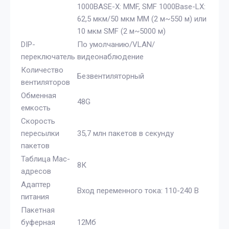
1000BASE-X: MMF, SMF 1000Base-LX:
62,5 мкм/50 мкм MM (2 м~550 м) или
10 мкм SMF (2 м~5000 м)
DIP-
По умолчанию/VLAN/
переключатель
видеонаблюдение
Количество
Безвентиляторный
вентиляторов
Обменная
48G
емкость
Скорость
пересылки
35,7 млн ​​пакетов в секунду
пакетов
Таблица Mac-
8К
адресов
Адаптер
Вход переменного тока: 110-240 В
питания
Пакетная
буферная
12Мб