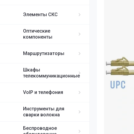
ИБП APC
MikroTik
FortiGate
IP-телефоны S
FC/UPC-SC/UPC
Элементы СКС
FC/UPC-FC/UPC
Ubiquiti
ST/UPC-ST/UPC
Оптические
Cisco
MPO
компоненты
RUIJIE
Маршрутизаторы
ELTEX
Шкафы
телекоммуникационные
H3C
VoIP и телефония
SDNET
Инструменты для
сварки волокна
Беспроводное