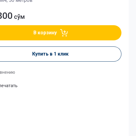
ОМ4, 50 метров
800
сўм
В корзину
Купить в 1 клик
авнению
печатать