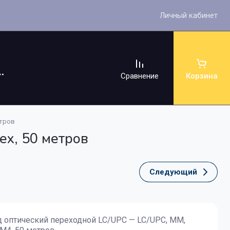
Личный кабинет
Сравнение
Корзина
етров
x, 50 метров
Следующий
ссуары
 оптический переходной LC/UPC — LC/UPC, MM,