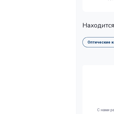
Находится
Оптические 
С нами р