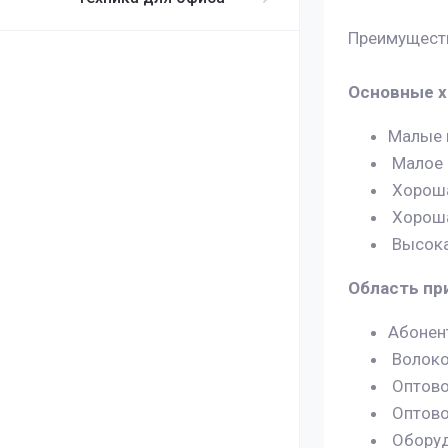
Преимуществ
Основные х
Малые 
Малое 
Хороша
Хороша
Высока
Область пр
Абонент
Волоко
Оптово
Оптово
Оборуд