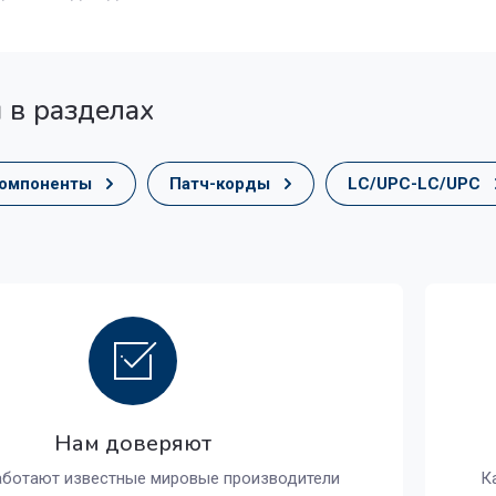
 в разделах
компоненты
Патч-корды
LC/UPC-LC/UPC
Нам доверяют
аботают известные мировые производители
К