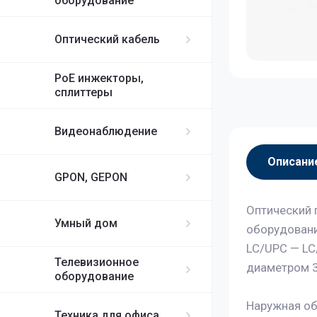
оборудование
Оптический кабель
PoE инжекторы,
сплиттеры
Видеонаблюдение
Описани
GPON, GEPON
Оптический 
Умный дом
оборудовани
LC/UPC — LC
Телевизионное
диаметром 3 
оборудование
Наружная об
Техника для офиса