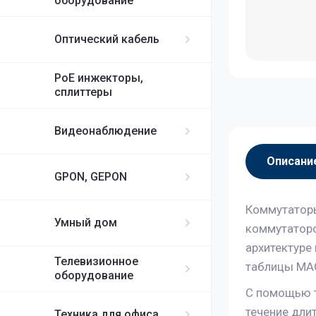
оборудование
Оптический кабель
PoE инжекторы,
сплиттеры
Видеонаблюдение
Описани
GPON, GEPON
Коммутаторы
Умный дом
коммутаторо
архитектуре
Телевизионное
таблицы MAC
оборудование
С помощью те
течение дли
Техника для офиса