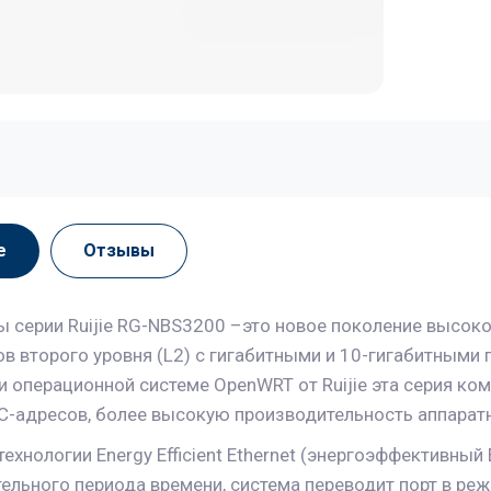
е
Отзывы
 серии Ruijie RG-NBS3200 –это новое поколение высок
в второго уровня (L2) с гигабитными и 10-гигабитными
 и операционной системе OpenWRT от Ruijie эта серия к
-адресов, более высокую производительность аппаратн
хнологии Energy Efficient Ethernet (энергоэффективный 
тельного периода времени, система переводит порт в ре