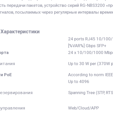
ть передачи пакетов, устройство серий RG-NBS3200 «п
налов, посылаемых через регулярные интервалы времен
 Характеристики
24 ports RJ45 10/100/
[%VAR%] Gbps SFP+
орта
24 x 10/100/1000 Mbps
итания
Up to 30 W per (370W po
и PoE
According to norm IEEE
Up to 4096
езервирования              
Spanning Tree (STP, RT
управления
Web/Cloud/APP