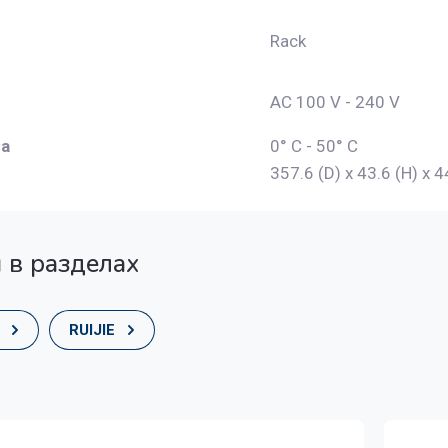
Rack
AC 100 V - 240 V
а
0° C - 50° C
357.6 (D) x 43.6 (H) x
 в разделах
RUIJIE