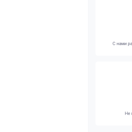
С нами р
Не 