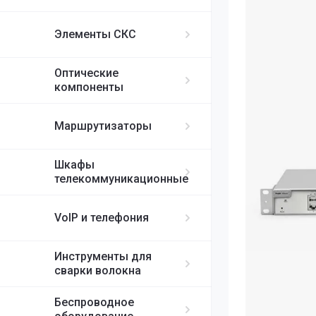
ИБП APC
MikroTik
FortiGate
IP-телефоны S
FC/UPC-SC/UPC
Элементы СКС
FC/UPC-FC/UPC
Ubiquiti
ST/UPC-ST/UPC
Оптические
Cisco
MPO
компоненты
RUIJIE
Маршрутизаторы
ELTEX
Шкафы
телекоммуникационные
H3C
VoIP и телефония
SDNET
Инструменты для
сварки волокна
Беспроводное