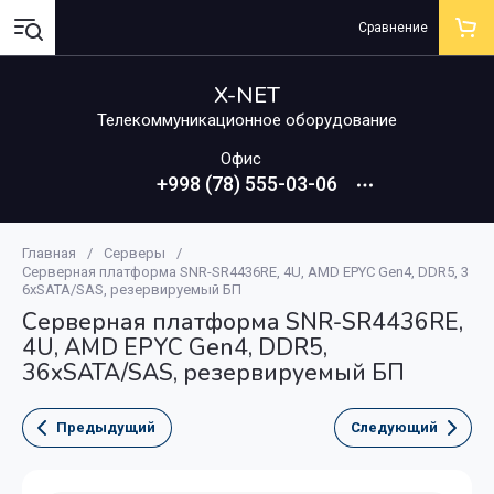
Сравнение
X-NET
Телекоммуникационное оборудование
Офис
+998 (78) 555-03-06
Главная
/
Серверы
/
Серверная платформа SNR-SR4436RE, 4U, AMD EPYC Gen4, DDR5, 3
6xSATA/SAS, резервируемый БП
Серверная платформа SNR-SR4436RE,
4U, AMD EPYC Gen4, DDR5,
36xSATA/SAS, резервируемый БП
Предыдущий
Следующий