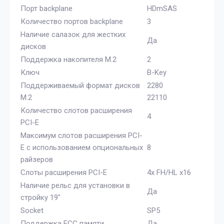
Порт backplane
HDmSAS
Количество портов backplane
3
Наличие салазок для жестких
Да
дисков
Поддержка накопителя M.2
2
Ключ
B-Key
Поддерживаемый формат дисков
2280
M.2
22110
Количество слотов расширения
4
PCI-E
Максимум слотов расширения PCI-
E с использованием опциональных
8
райзеров
Слоты расширения PCI-E
4x FH/HL x16
Наличие рельс для установки в
Да
стройку 19"
Socket
SP5
Поддержка ECC памяти
Да