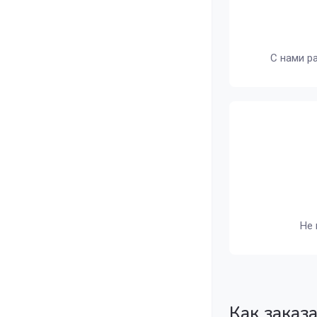
С нами р
Не 
Как заказ