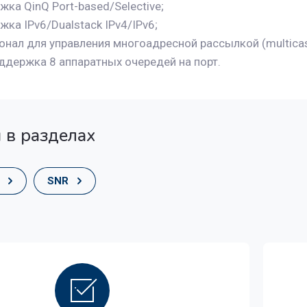
ка QinQ Port-based/Selective;
ка IPv6/Dualstack IPv4/IPv6;
нал для управления многоадресной рассылкой (multicas
ддержка 8 аппаратных очередей на порт.
 в разделах
SNR