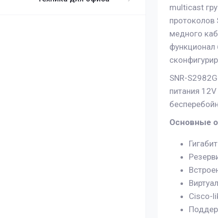
multicast г
протоколов 
медного каб
функционал 
сконфигурир
SNR-S2982G-
питания 12V
бесперебойн
Основные о
Гигаби
Резерв
Встроен
Виртуал
Cisco-l
Поддер