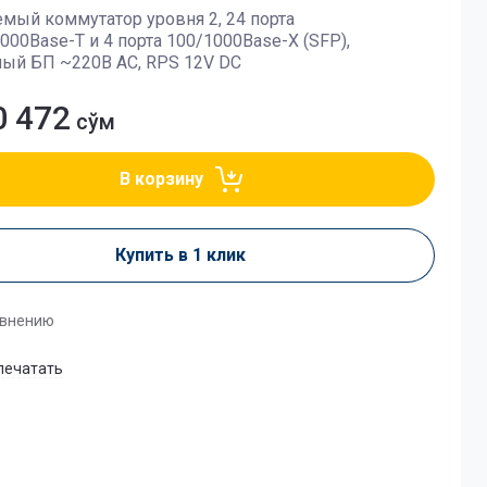
мый коммутатор уровня 2, 24 порта
000Base-T и 4 порта 100/1000Base-X (SFP),
ный БП ~220В AC, RPS 12V DC
0 472
сўм
В корзину
Купить в 1 клик
авнению
печатать