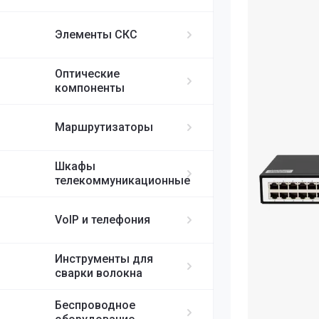
ИБП APC
MikroTik
FortiGate
IP-телефоны S
FC/UPC-SC/UPC
Элементы СКС
FC/UPC-FC/UPC
Ubiquiti
ST/UPC-ST/UPC
Оптические
Cisco
MPO
компоненты
RUIJIE
Маршрутизаторы
ELTEX
Шкафы
телекоммуникационные
H3C
VoIP и телефония
SDNET
Инструменты для
сварки волокна
Беспроводное