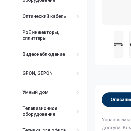
оборудование
Оптический кабель
PoE инжекторы,
сплиттеры
Видеонаблюдение
GPON, GEPON
Умный дом
Описани
Телевизионное
оборудование
Управляемый
доступа. Ко
Техника для офиса