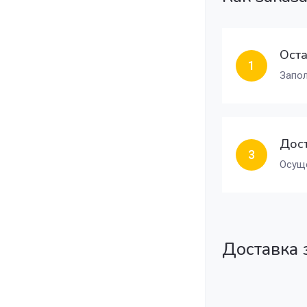
Оста
1
Запол
Дост
3
Осуще
Доставка 