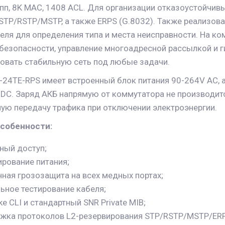
рупп, 8K MAC, 1408 ACL. Для организации отказоустойчи
STP/RSTP/MSTP, а также ERPS (G.8032). Также реализов
еля для определения типа и места неисправности. На 
безопасности, управление многоадресной рассылкой и г
овать стабильную сеть под любые задачи.
24TE-RPS имеет встроенный блок питания 90-264V AC, 
 DC. Заряд АКБ напрямую от коммутатора не производит
ую передачу трафика при отключении электроэнергии.
собенности:
тный доступ;
ирование питания;
ная грозозащита на всех медных портах;
ьное тестирование кабеля;
ike CLI и стандартный SNR Private MIB;
жка протоколов L2-резервирования STP/RSTP/MSTP/ER