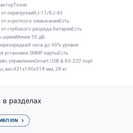
акторTower
 от перегрузкиRJ-11/RJ-45
 от короткого замыканияЕсть
 от глубокого разряда батареиЕсть
ь шумаМенее 50 дБ
перезарядки4 часа до 90% уровня
ля установки SNMP картыЕсть
ейс управленияSmart USB & RS-232 порт
ы, вес421x190x318 мм, 28 кг
 в разделах
ИБП ION