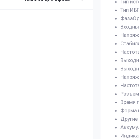
Тип ис
Тип ИБ
ФазаОд
Входны
Напряж
Стабил
Частот
Выходн
Выходн
Напряж
Частота
Разъемы
Время 
Форма 
Другие
Аккуму
Индика