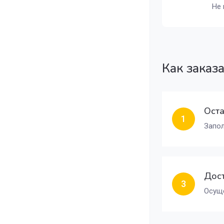
Не 
Как заказ
Оста
1
Запол
Дост
3
Осуще