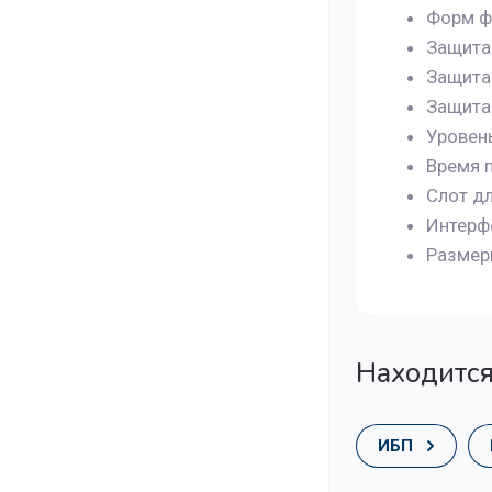
Форм ф
Защита
Защита
Защита
Уровен
Время 
Слот д
Интерф
Размер
Находится
ИБП