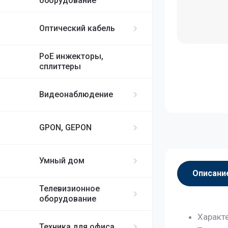
оборудование
Оптический кабель
PoE инжекторы,
сплиттеры
Видеонаблюдение
GPON, GEPON
Умный дом
Описани
Телевизионное
оборудование
Характ
Техника для офиса