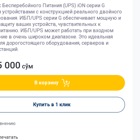
 Бесперебойного Питания (UPS) iON серии G
 устройствами с конструкцией реального двойного
зования. ИБП/UPS серии G обеспечивает мощную и
ащиту ваших устройств, чувствительных к
питанию. ИБП/UPS может работать при входном
ие в очень широком диапазоне. Это идеальная
ля дорогостоящего оборудования, серверов и
станций.
5 000
сўм
В корзину
Купить в 1 клик
авнению
печатать