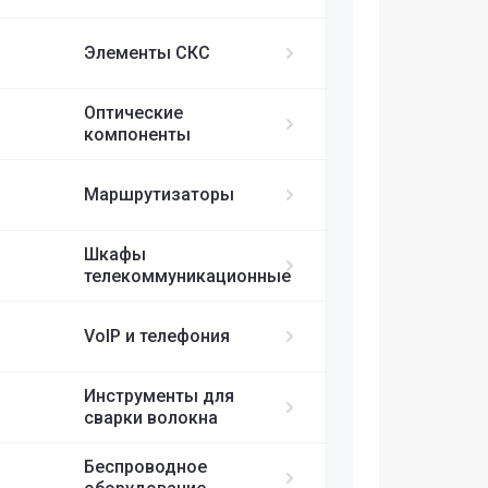
ИБП APC
MikroTik
FortiGate
IP-телефоны S
FC/UPC-SC/UPC
Элементы СКС
FC/UPC-FC/UPC
Ubiquiti
ST/UPC-ST/UPC
Оптические
Cisco
MPO
компоненты
RUIJIE
Маршрутизаторы
ELTEX
Шкафы
телекоммуникационные
H3C
VoIP и телефония
SDNET
Инструменты для
сварки волокна
Беспроводное