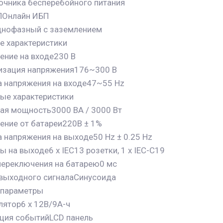
точника бесперебойного питания
ПОнлайн ИБП
нофазный с заземлением
е характеристики
ение на входе230 В
изация напряжения176~300 В
а напряжения на входе47~55 Hz
ые характеристики
ая мощность3000 ВА / 3000 Вт
ение от батареи220В ± 1%
 напряжения на выходе50 Hz ± 0.25 Hz
 на выходе6 х IEC13 розетки, 1 х IEC-C19
переключения на батарею0 мс
выходного сигналаСинусоида
 параметры
лятор6 х 12В/9А-ч
ция событийLCD панель